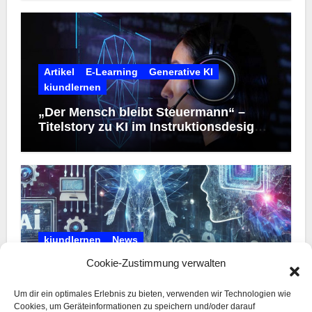
Artikel
E-Learning
Generative KI
kiundlernen
„Der Mensch bleibt Steuermann“ –
Titelstory zu KI im Instruktionsdesign
im dpr spezial „E-Learning“
kiundlernen
News
Cookie-Zustimmung verwalten
KI-Pause beendet: Frische Einblicke
und Updates auf kiundlernen.de
Um dir ein optimales Erlebnis zu bieten, verwenden wir Technologien wie
Cookies, um Geräteinformationen zu speichern und/oder darauf