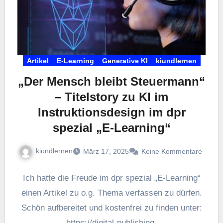
Artikel
E-Learning
Generative KI
kiundlernen
„Der Mensch bleibt Steuermann“
– Titelstory zu KI im
Instruktionsdesign im dpr
spezial „E-Learning“
kiundlernen
März 17, 2025
Keine Kommentare
Ich hatte die Freude im dpr spezial „E-Learning“
einen Artikel zu o.g. Thema verfassen zu dürfen.
Schön aufbereitet und kostenfrei zu finden unter:
https://digital-publishing-